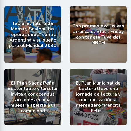
Tapia: el futuro de
Con promos exclusivas
Messi y Scaloni, las
arranca el Black Friday
“operaciones” contra
con tarjeta Tuya del
Argentina y su sueño
NBCH
para el Mundial 2030
El Plan Sáenz Peña
El Plan Municipal de
Sustentable y Circular
Lectura llevó una
invita a conocer sus
jornada de lectura y
acciones en una
concientización al
muestra abierta a la
merendero “Pancita
comunidad
Feliz”