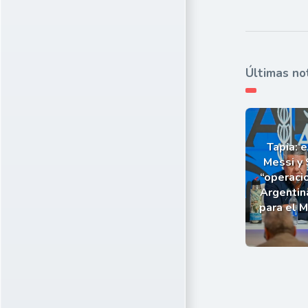
Últimas no
Tapia: e
Messi y 
“operaci
Argentin
para el 