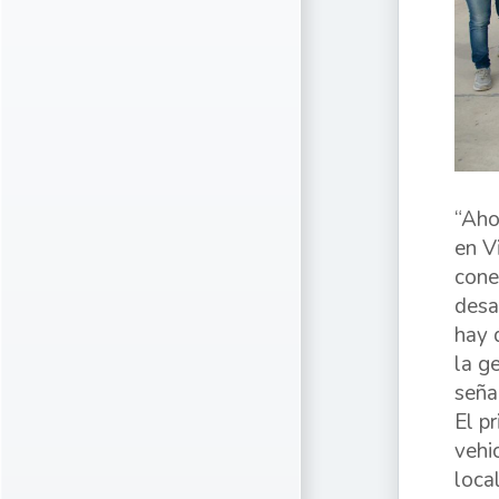
“Aho
en V
cone
desa
hay 
la g
seña
El pr
vehi
loca