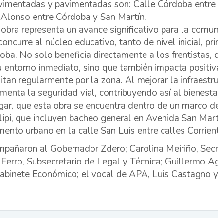
vimentadas y pavimentadas son: Calle Córdoba entre H
 Alonso entre Córdoba y San Martín.
 obra representa un avance significativo para la comu
concurre al núcleo educativo, tanto de nivel inicial, p
oba. No solo beneficia directamente a los frentistas,
u entorno inmediato, sino que también impacta positiv
sitan regularmente por la zona. Al mejorar la infraestr
ementa la seguridad vial, contribuyendo así al bienest
gar, que esta obra se encuentra dentro de un marco de
ilipi, que incluyen bacheo general en Avenida San Mart
mento urbano en la calle San Luis entre calles Corrien
pañaron al Gobernador Zdero; Carolina Meiriño, Secr
o Ferro, Subsecretario de Legal y Técnica; Guillermo 
abinete Económico; el vocal de APA, Luis Castagno y