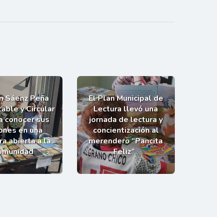
an Sáenz Peña
El Plan Municipal de
able y Circular
Lectura llevó una
 a conocer sus
jornada de lectura y
ones en una
concientización al
a abierta a la
merendero “Pancita
omunidad
Feliz”