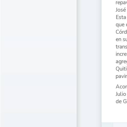
repa
José
Esta
que 
Córd
en s
tran
incr
agre
Quit
pavi
Acom
Juli
de G