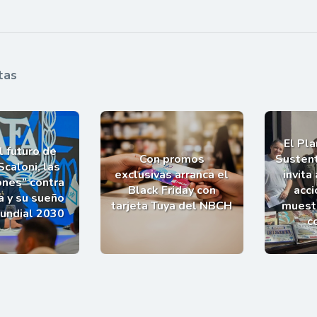
tas
El Pl
l futuro de
Con promos
Sustent
Scaloni, las
exclusivas arranca el
invita
ones” contra
Black Friday con
acci
a y su sueño
tarjeta Tuya del NBCH
muestr
Mundial 2030
c