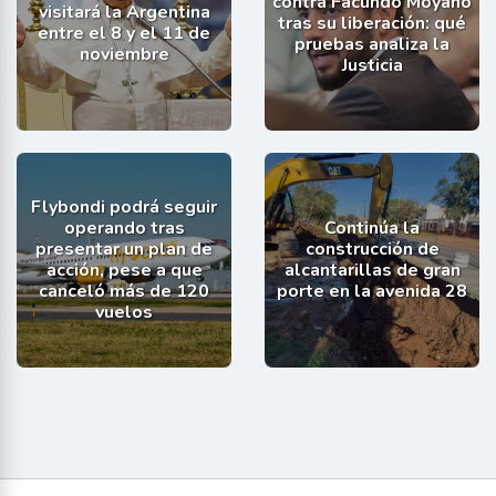
contra Facundo Moyano
visitará la Argentina
tras su liberación: qué
entre el 8 y el 11 de
pruebas analiza la
noviembre
Justicia
Flybondi podrá seguir
operando tras
Continúa la
presentar un plan de
construcción de
acción, pese a que
alcantarillas de gran
canceló más de 120
porte en la avenida 28
vuelos