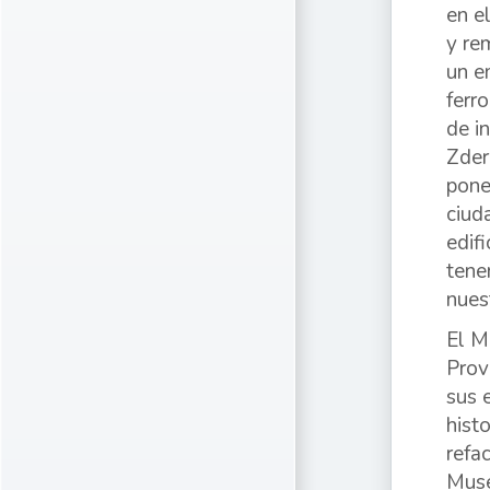
en e
y re
un e
ferr
de in
Zder
pone
ciud
edif
tene
nues
El M
Prov
sus 
hist
refa
Muse