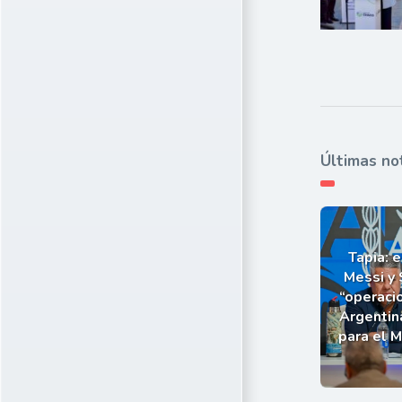
Últimas no
Tapia: e
Messi y 
“operaci
Argentin
para el 