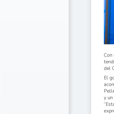
Con i
tend
del 
El g
acom
Pell
y un
“Est
expr