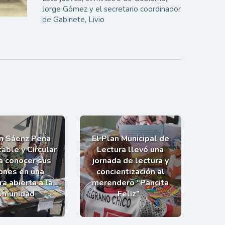
Jorge Gómez y el secretario coordinador
de Gabinete, Livio
an Sáenz Peña
El Plan Municipal de
able y Circular
Lectura llevó una
 a conocer sus
jornada de lectura y
ones en una
concientización al
a abierta a la
merendero “Pancita
omunidad
Feliz”