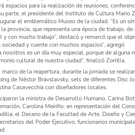
rá espacios para la realización de reuniones, conferenci
su parte, el presidente del Instituto de Cultura Mario
augurar el emblemático Museo de la ciudad. “Es un símb
 la provincia, que representa una época de trabajo, d
ol y con mucho trabajo”, destacó y remarcó que el objet
a sociedad y cuente con muchos espacios”, agregó.
a nosotros es un día muy especial, porque de alguna 
monio cultural de nuestra ciudad”, finalizó Zorrilla.
l marco de la reapertura, durante la jornada se realiza
ing de Néstor Bravslavsky, sets de diferentes Disc Jo
tina Casavecchia con diseñadores locales.
iciparon la ministra de Desarrollo Humano, Carina Boter
rnación, Carolina Meiriño; en representación del Con
dilla; el Decano de la Facultad de Arte, Diseño y Cie
ecretarios del Poder Ejecutivo, funcionarios municipale
ad.