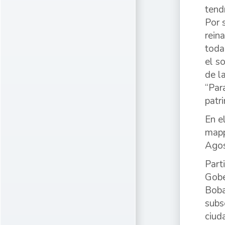
tend
Por 
rein
toda
el s
de l
“Par
patri
En e
mapp
Agos
Part
Gobe
Boba
subs
ciud