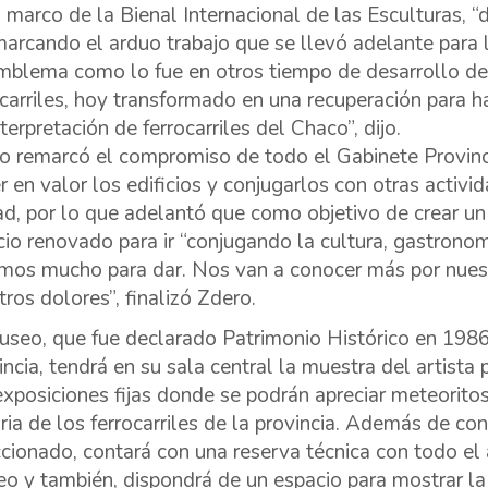
l marco de la Bienal Internacional de las Esculturas, “
marcando el arduo trabajo que se llevó adelante para 
mblema como lo fue en otros tiempo de desarrollo de 
ocarriles, hoy transformado en una recuperación para 
terpretación de ferrocarriles del Chaco”, dijo.
o remarcó el compromiso de todo el Gabinete Provinci
r en valor los edificios y conjugarlos con otras activi
ad, por lo que adelantó que como objetivo de crear u
icio renovado para ir “conjugando la cultura, gastronom
mos mucho para dar. Nos van a conocer más por nuest
tros dolores”, finalizó Zdero.
useo, que fue declarado Patrimonio Histórico en 1986
incia, tendrá en su sala central la muestra del artist
exposiciones fijas donde se podrán apreciar meteorito
oria de los ferrocarriles de la provincia. Además de co
ccionado, contará con una reserva técnica con todo el
o y también, dispondrá de un espacio para mostrar la