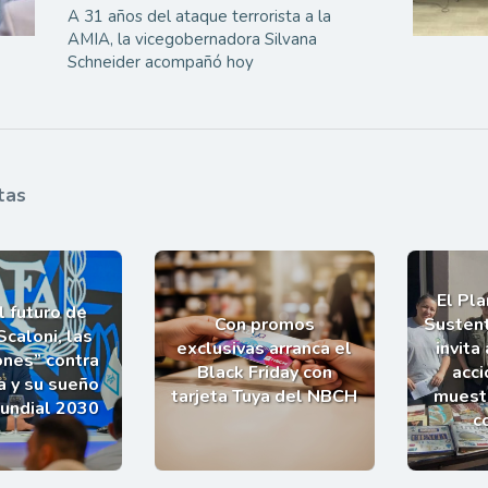
A 31 años del ataque terrorista a la
AMIA, la vicegobernadora Silvana
Schneider acompañó hoy
tas
El Pl
l futuro de
Con promos
Sustent
Scaloni, las
exclusivas arranca el
invita
ones” contra
Black Friday con
acci
a y su sueño
tarjeta Tuya del NBCH
muestr
Mundial 2030
c