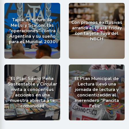
Tapia: el futuro de
Con promos exclusivas
Messi y Scaloni, las
arranca el Black Friday
“operaciones” contra
con tarjeta Tuya del
Argentina y su sueño
NBCH
para el Mundial 2030
El Plan Sáenz Peña
El Plan Municipal de
Sustentable y Circular
Lectura llevó una
invita a conocer sus
jornada de lectura y
acciones en una
concientización al
muestra abierta a la
merendero “Pancita
comunidad
Feliz”