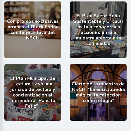
El Plan Sáenz Peña
Con promos exclusivas
Sustentable y Circular
arranca el Black Friday
invita a conocer sus
con tarjeta Tuya del
acciones en una
NBCH
muestra abierta a la
comunidad
El Plan Municipal de
Lectura llevó una
Cierre de la muestra de
jornada de lectura y
NBCH: “La enciclopedia
concientización al
mágica: la colección
merendero “Pancita
como refugio”
Feliz”