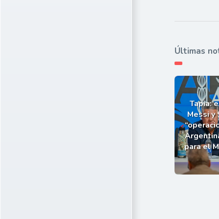
Últimas no
Tapia: e
Messi y 
“operaci
Argentin
para el 