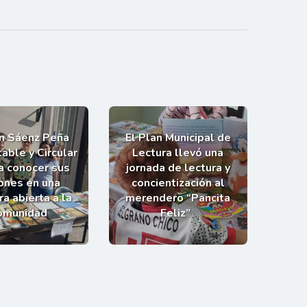
an Sáenz Peña
El Plan Municipal de
able y Circular
Lectura llevó una
 a conocer sus
jornada de lectura y
ones en una
concientización al
a abierta a la
merendero “Pancita
omunidad
Feliz”