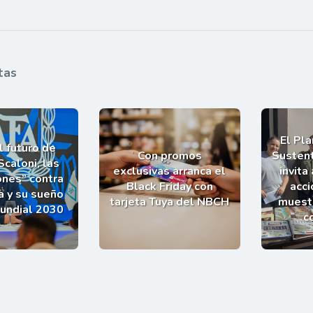
tas
El Pl
l futuro de
Con promos
Sustent
Scaloni, las
exclusivas arranca el
invita
ones” contra
Black Friday con
acci
a y su sueño
tarjeta Tuya del NBCH
muestr
Mundial 2030
c