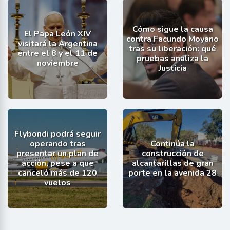
Cómo sigue la causa
El Papa León XIV
contra Facundo Moyano
visitará la Argentina
tras su liberación: qué
entre el 8 y el 11 de
pruebas analiza la
noviembre
Justicia
Flybondi podrá seguir
operando tras
Continúa la
presentar un plan de
construcción de
acción, pese a que
alcantarillas de gran
canceló más de 120
porte en la avenida 28
vuelos