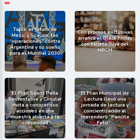
Tapia: el futuro de
Con promos exclusivas
Messi y Scaloni, las
arranca el Black Friday
“operaciones” contra
con tarjeta Tuya del
Argentina y su sueño
NBCH
para el Mundial 2030
El Plan Sáenz Peña
El Plan Municipal de
Sustentable y Circular
Lectura llevó una
invita a conocer sus
jornada de lectura y
acciones en una
concientización al
muestra abierta a la
merendero “Pancita
comunidad
Feliz”