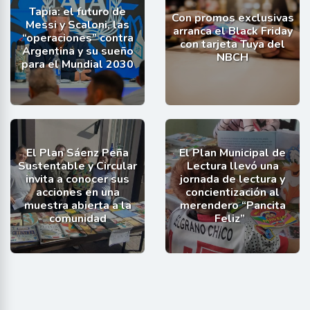
Tapia: el futuro de
Con promos exclusivas
Messi y Scaloni, las
arranca el Black Friday
“operaciones” contra
con tarjeta Tuya del
Argentina y su sueño
NBCH
para el Mundial 2030
El Plan Sáenz Peña
El Plan Municipal de
Sustentable y Circular
Lectura llevó una
invita a conocer sus
jornada de lectura y
acciones en una
concientización al
muestra abierta a la
merendero “Pancita
comunidad
Feliz”