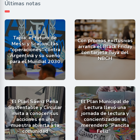
Últimas notas
Tapia: el futuro de
Con promos exclusivas
Messi y Scaloni, las
arranca el Black Friday
“operaciones” contra
con tarjeta Tuya del
Argentina y su sueño
NBCH
para el Mundial 2030
El Plan Sáenz Peña
El Plan Municipal de
Sustentable y Circular
Lectura llevó una
invita a conocer sus
jornada de lectura y
acciones en una
concientización al
muestra abierta a la
merendero “Pancita
comunidad
Feliz”