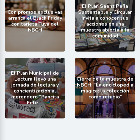
El Plan Sáenz Peña
Con promos exclusivas
Sustentable y Circular
arranca el Black Friday
invita a conocer sus
con tarjeta Tuya del
acciones en una
NBCH
muestra abierta a la
comunidad
El Plan Municipal de
Lectura llevó una
Cierre de la muestra de
jornada de lectura y
NBCH: “La enciclopedia
concientización al
mágica: la colección
merendero “Pancita
como refugio”
Feliz”