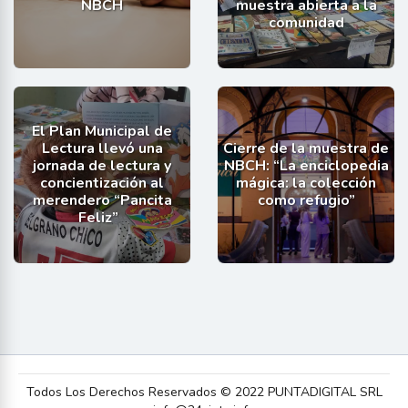
NBCH
muestra abierta a la
comunidad
El Plan Municipal de
Lectura llevó una
Cierre de la muestra de
jornada de lectura y
NBCH: “La enciclopedia
concientización al
mágica: la colección
merendero “Pancita
como refugio”
Feliz”
Todos Los Derechos Reservados © 2022 PUNTADIGITAL SRL