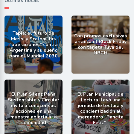
Últimas notas
Tapia: el futuro de
Con promos exclusivas
Messi y Scaloni, las
arranca el Black Friday
“operaciones” contra
con tarjeta Tuya del
Argentina y su sueño
NBCH
para el Mundial 2030
El Plan Sáenz Peña
El Plan Municipal de
Sustentable y Circular
Lectura llevó una
invita a conocer sus
jornada de lectura y
acciones en una
concientización al
muestra abierta a la
merendero “Pancita
comunidad
Feliz”