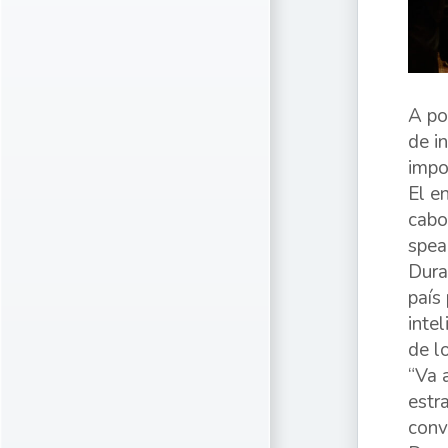
A po
de i
impo
El e
cabo
spea
Dura
país
intel
de l
“Va 
estr
conv