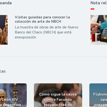
ioanda
Nota re
Visitas guiadas para conocer la
colección de arte de NBCH
La muestra de obras de arte de Nuevo
Banco del Chaco (NBCH) que está
enexposición
tas
Cómo sigue la causa
Flybond
a León XIV
contra Facundo
ope
la Argentina
Moyano tras su
presen