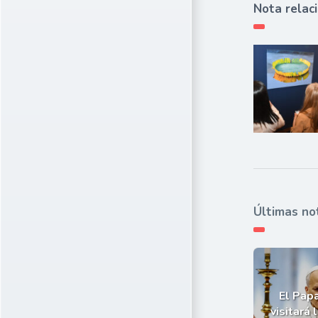
Nota relac
Últimas no
El Pap
visitará 