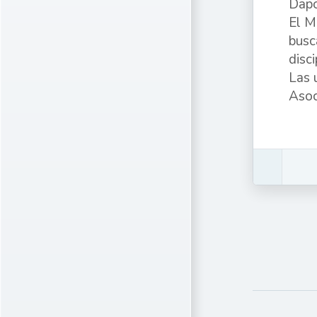
Dapo
El M
busc
disci
Las 
Asoc