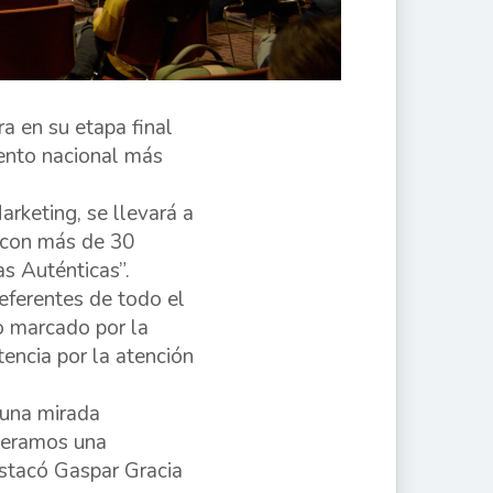
a en su etapa final
vento nacional más
rketing, se llevará a
 con más de 30
s Auténticas”.
referentes de todo el
to marcado por la
etencia por la atención
 una mirada
speramos una
estacó Gaspar Gracia