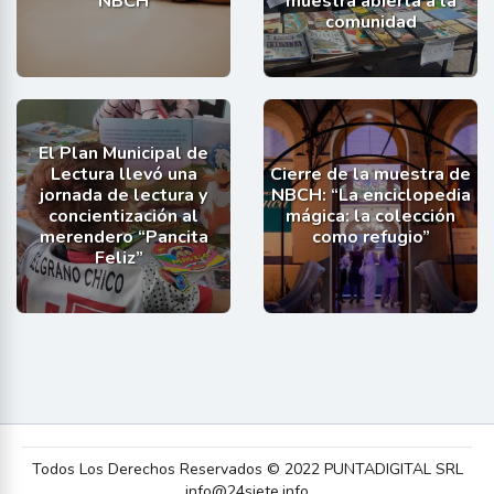
NBCH
muestra abierta a la
comunidad
El Plan Municipal de
Lectura llevó una
Cierre de la muestra de
jornada de lectura y
NBCH: “La enciclopedia
concientización al
mágica: la colección
merendero “Pancita
como refugio”
Feliz”
Todos Los Derechos Reservados © 2022 PUNTADIGITAL SRL
info@24siete.info