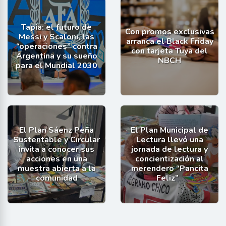
Tapia: el futuro de
Con promos exclusivas
Messi y Scaloni, las
arranca el Black Friday
“operaciones” contra
con tarjeta Tuya del
Argentina y su sueño
NBCH
para el Mundial 2030
El Plan Sáenz Peña
El Plan Municipal de
Sustentable y Circular
Lectura llevó una
invita a conocer sus
jornada de lectura y
acciones en una
concientización al
muestra abierta a la
merendero “Pancita
comunidad
Feliz”