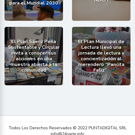
NBCH
para el Mundial 2030
El Plan Sáenz Peña
El Plan Municipal de
Sustentable y Circular
Lectura llevó una
invita a conocer sus
jornada de lectura y
acciones en una
concientización al
muestra abierta a la
merendero “Pancita
comunidad
Feliz”
Todos Los Derechos Reservados © 2022 PUNTADIGITAL SRL
info@24siete.info