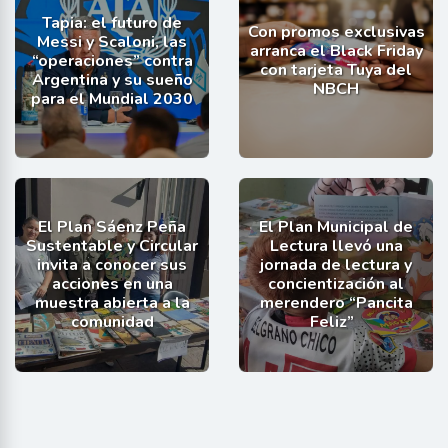
Tapia: el futuro de
Con promos exclusivas
Messi y Scaloni, las
arranca el Black Friday
“operaciones” contra
con tarjeta Tuya del
Argentina y su sueño
NBCH
para el Mundial 2030
El Plan Sáenz Peña
El Plan Municipal de
Sustentable y Circular
Lectura llevó una
invita a conocer sus
jornada de lectura y
acciones en una
concientización al
muestra abierta a la
merendero “Pancita
comunidad
Feliz”