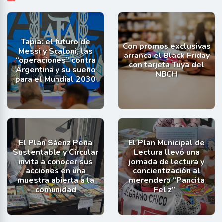
Tapia: el futuro de
Con promos exclusivas
Messi y Scaloni, las
arranca el Black Friday
“operaciones” contra
con tarjeta Tuya del
Argentina y su sueño
NBCH
para el Mundial 2030
El Plan Sáenz Peña
El Plan Municipal de
Sustentable y Circular
Lectura llevó una
invita a conocer sus
jornada de lectura y
acciones en una
concientización al
muestra abierta a la
merendero “Pancita
comunidad
Feliz”