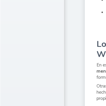
Lo
W
En e
men
form
Otra
hech
propi