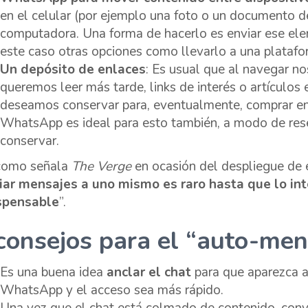
en el celular (por ejemplo una foto o un documento d
computadora. Una forma de hacerlo es enviar ese el
este caso otras opciones como llevarlo a una plataf
Un depósito de enlaces
: Es usual que al navegar n
queremos leer más tarde, links de interés o artículo
deseamos conservar para, eventualmente, comprar en 
WhatsApp es ideal para esto también, a modo de rese
conservar.
como señala
The Verge
en ocasión del despliegue de 
iar mensajes a uno mismo es raro hasta que lo int
spensable
”.
consejos para el “auto-men
Es una buena idea
anclar el chat
para que aparezca a
WhatsApp y el acceso sea más rápido.
Una vez que el chat está colmado de contenido, con