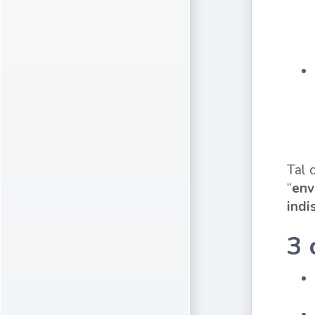
Tal 
“
env
indi
3 