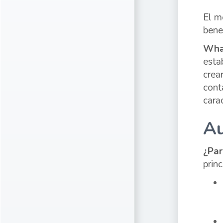
El m
bene
Wha
esta
crea
cont
cara
Au
¿Par
prin