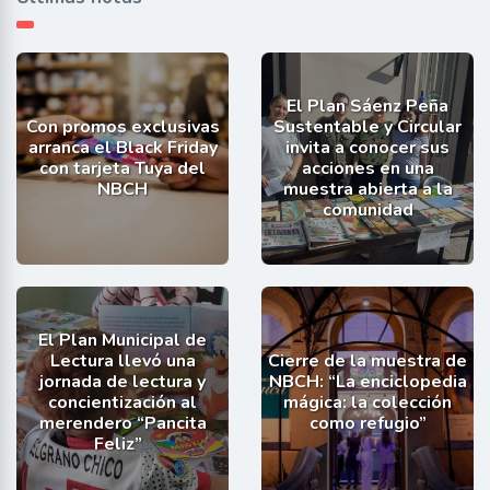
El Plan Sáenz Peña
Con promos exclusivas
Sustentable y Circular
arranca el Black Friday
invita a conocer sus
con tarjeta Tuya del
acciones en una
NBCH
muestra abierta a la
comunidad
El Plan Municipal de
Lectura llevó una
Cierre de la muestra de
jornada de lectura y
NBCH: “La enciclopedia
concientización al
mágica: la colección
merendero “Pancita
como refugio”
Feliz”