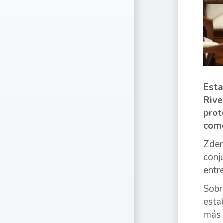
Esta
Rive
prot
como
Zder
conj
entr
Sobr
esta
más 