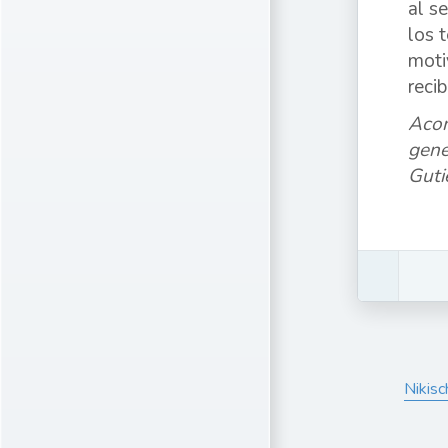
al s
los 
moti
reci
Acom
gene
Guti
Nikisc