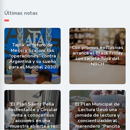
Últimas notas
Tapia: el futuro de
Con promos exclusivas
Messi y Scaloni, las
arranca el Black Friday
“operaciones” contra
con tarjeta Tuya del
Argentina y su sueño
NBCH
para el Mundial 2030
El Plan Sáenz Peña
El Plan Municipal de
Sustentable y Circular
Lectura llevó una
invita a conocer sus
jornada de lectura y
acciones en una
concientización al
muestra abierta a la
merendero “Pancita