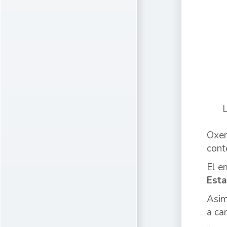
L
Oxen
conte
El e
Esta
Asim
a ca