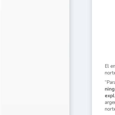
El e
nort
“Par
ning
expl
arge
nort