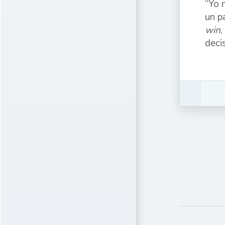
“Yo 
un p
win
,
deci