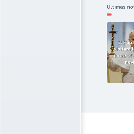
Últimas no
El Pap
visitará 
entre el 
nov