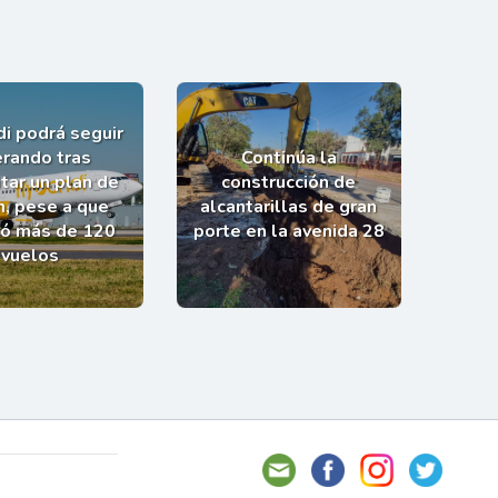
i podrá seguir
rando tras
Continúa la
tar un plan de
construcción de
n, pese a que
alcantarillas de gran
ló más de 120
porte en la avenida 28
vuelos