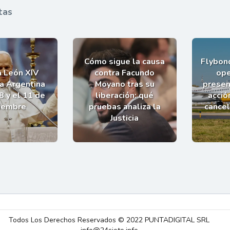
tas
Cómo sigue la causa
Flybond
a León XIV
contra Facundo
ope
la Argentina
Moyano tras su
presen
8 y el 11 de
liberación: qué
acció
iembre
pruebas analiza la
cance
Justicia
Todos Los Derechos Reservados © 2022 PUNTADIGITAL SRL