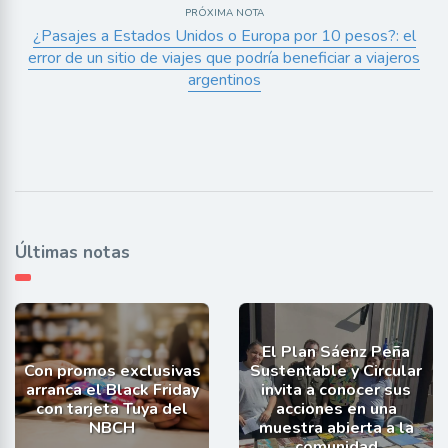
PRÓXIMA NOTA
¿Pasajes a Estados Unidos o Europa por 10 pesos?: el
error de un sitio de viajes que podría beneficiar a viajeros
argentinos
Últimas notas
El Plan Sáenz Peña
Con promos exclusivas
Sustentable y Circular
arranca el Black Friday
invita a conocer sus
con tarjeta Tuya del
acciones en una
NBCH
muestra abierta a la
comunidad