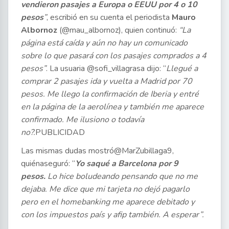
vendieron pasajes a Europa o EEUU por 4 o 10
pesos
”
, escribió en su cuenta el periodista
Mauro
Albornoz
(@mau_albornoz), quien continuó:
“La
página está caída y aún no hay un comunicado
sobre lo que pasará con los pasajes comprados a 4
pesos”
. La usuaria @sofi_villagrasa dijo: “
Llegué a
comprar 2 pasajes ida y vuelta a Madrid por 70
pesos. Me llego la confirmación de Iberia y entré
en la página de la aerolínea y también me aparece
confirmado. Me ilusiono o todavía
no?.
PUBLICIDAD
Las mismas dudas mostró@MarZubillaga9,
quiénaseguró: “
Yo saqué a Barcelona por 9
pesos.
Lo hice boludeando pensando que no me
dejaba. Me dice que mi tarjeta no dejó pagarlo
pero en el homebanking me aparece debitado y
con los impuestos país y afip también. A esperar”.