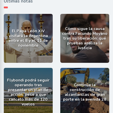
Últimas notas
Cómo sigue la causa
El Papa León XIV
contra Facundo Moyano
visitará la Argentina
tras su liberación: qué
entre el 8 y el 11 de
pruebas analiza la
noviembre
Justicia
Flybondi podrá seguir
operando tras
Continúa la
presentar un plan de
construcción de
acción, pese a que
alcantarillas de gran
canceló más de 120
porte en la avenida 28
vuelos