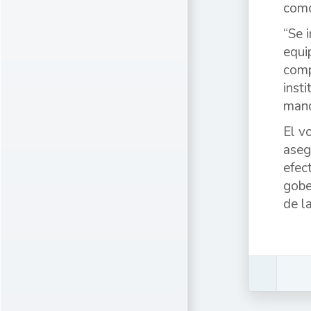
como
“Se 
equi
comp
inst
mand
El v
aseg
efec
gobe
de l