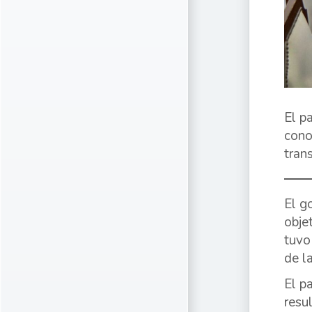
El p
cono
tran
El g
obje
tuvo
de l
El p
resu