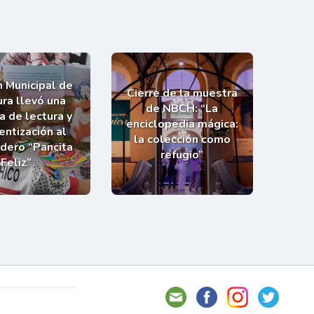
n Municipal de
Cierre de la muestra
ra llevó una
de NBCH: “La
a de lectura y
enciclopedia mágica:
entización al
la colección como
dero “Pancita
refugio”
Feliz”