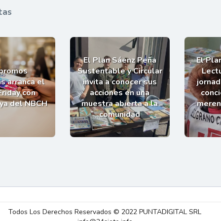
tas
El Plan Sáenz Peña
El Pla
 promos
Sustentable y Circular
Lectu
s arranca el
invita a conocer sus
jornad
Friday con
acciones en una
conci
uya del NBCH
muestra abierta a la
meren
comunidad
Todos Los Derechos Reservados © 2022 PUNTADIGITAL SRL