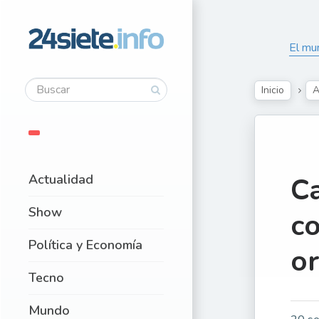
El mun
Inicio
A
Actualidad
Ca
Show
co
Política y Economía
o
Tecno
Mundo