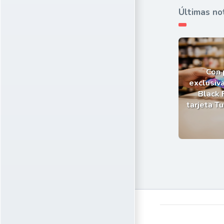
Últimas no
Con
exclusiva
Black 
tarjeta T