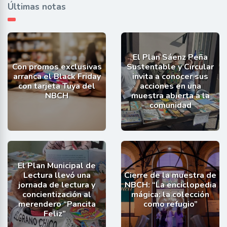
Últimas notas
El Plan Sáenz Peña
Con promos exclusivas
Sustentable y Circular
arranca el Black Friday
invita a conocer sus
con tarjeta Tuya del
acciones en una
NBCH
muestra abierta a la
comunidad
El Plan Municipal de
Lectura llevó una
Cierre de la muestra de
jornada de lectura y
NBCH: “La enciclopedia
concientización al
mágica: la colección
merendero “Pancita
como refugio”
Feliz”