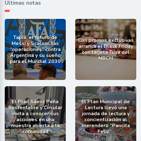
Últimas notas
Tapia: el futuro de
Con promos exclusivas
Messi y Scaloni, las
arranca el Black Friday
“operaciones” contra
con tarjeta Tuya del
Argentina y su sueño
NBCH
para el Mundial 2030
El Plan Sáenz Peña
El Plan Municipal de
Sustentable y Circular
Lectura llevó una
invita a conocer sus
jornada de lectura y
acciones en una
concientización al
muestra abierta a la
merendero “Pancita
comunidad
Feliz”