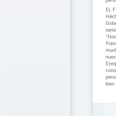
pens
EL 
Héct
Gobe
seri
“Nos
Fran
much
nues
Ezeq
cono
pers
bien