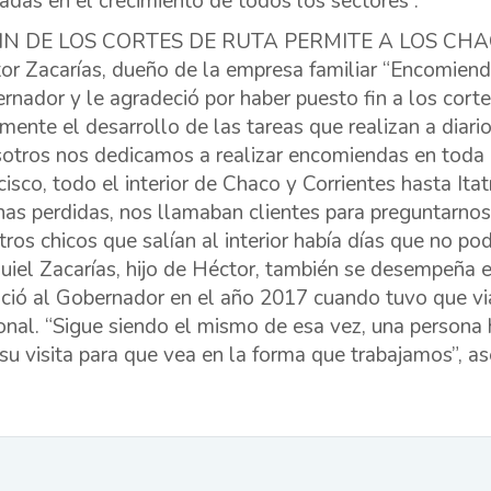
adas en el crecimiento de todos los sectores”.
FIN DE LOS CORTES DE RUTA PERMITE A LOS C
or Zacarías, dueño de la empresa familiar “Encomiendas
rnador y le agradeció por haber puesto fin a los corte
amente el desarrollo de las tareas que realizan a diario
otros nos dedicamos a realizar encomiendas en toda 
cisco, todo el interior de Chaco y Corrientes hasta It
as perdidas, nos llamaban clientes para preguntarnos
tros chicos que salían al interior había días que no pod
uiel Zacarías, hijo de Héctor, también se desempeña e
ció al Gobernador en el año 2017 cuando tuvo que viaj
onal. “Sigue siendo el mismo de esa vez, una persona 
 su visita para que vea en la forma que trabajamos”, a