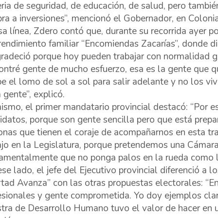
ria de seguridad, de educación, de salud, pero también
bra a inversiones”, mencionó el Gobernador, en Colonia
sa línea, Zdero contó que, durante su recorrida ayer p
endimiento familiar “Encomiendas Zacarías”, donde dia
gradeció porque hoy pueden trabajar con normalidad gr
ontré gente de mucho esfuerzo, esa es la gente que q
e el lomo de sol a sol para salir adelante y no los v
 gente”, explicó.
ismo, el primer mandatario provincial destacó: “Por 
idatos, porque son gente sencilla pero que está prepa
onas que tienen el coraje de acompañarnos en esta tr
ajo en la Legislatura, porque pretendemos una Cámara
amentalmente que no ponga palos en la rueda como l
ese lado, el jefe del Ejecutivo provincial diferenció a
rtad Avanza” con las otras propuestas electorales: “En
esionales y gente comprometida. Yo doy ejemplos claro
stra de Desarrollo Humano tuvo el valor de hacer en u