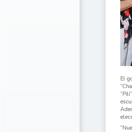
El g
“Cha
“Pil
escu
Adem
elec
“Nue