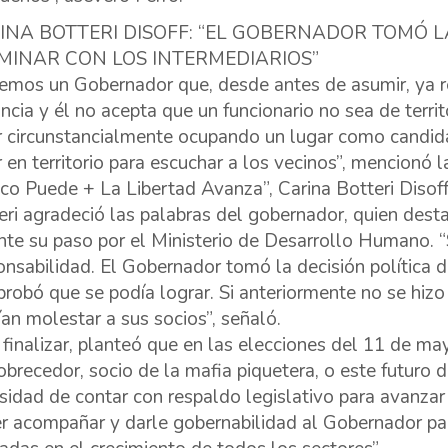
INA BOTTERI DISOFF: “EL GOBERNADOR TOMÓ LA
MINAR CON LOS INTERMEDIARIOS”
emos un Gobernador que, desde antes de asumir, ya re
incia y él no acepta que un funcionario no sea de terri
r circunstancialmente ocupando un lugar como candidat
r en territorio para escuchar a los vecinos”, mencionó 
co Puede + La Libertad Avanza”, Carina Botteri Disoff
eri agradeció las palabras del gobernador, quien desta
nte su paso por el Ministerio de Desarrollo Humano.
onsabilidad. El Gobernador tomó la decisión política d
robó que se podía lograr. Si anteriormente no se hizo
ían molestar a sus socios”, señaló.
 finalizar, planteó que en las elecciones del 11 de m
brecedor, socio de la mafia piquetera, o este futuro d
sidad de contar con respaldo legislativo para avanza
r acompañar y darle gobernabilidad al Gobernador par