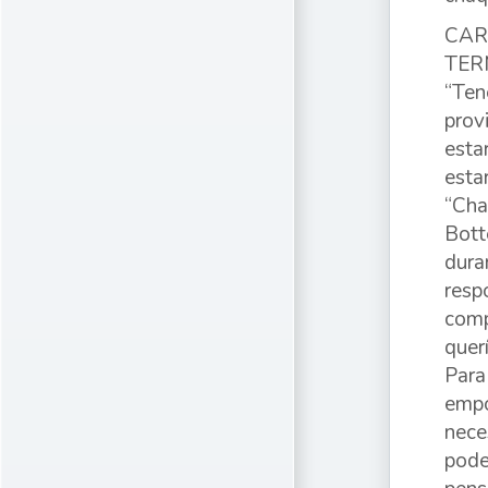
CAR
TER
“Ten
prov
esta
esta
“Cha
Bott
dura
resp
comp
quer
Para
empo
nece
pode