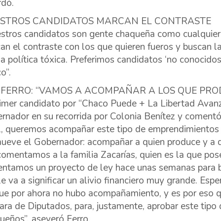
rdó.
STROS CANDIDATOS MARCAN EL CONTRASTE
stros candidatos son gente chaqueña como cualquier o
an el contraste con los que quieren fueros y buscan la
la política tóxica. Preferimos candidatos ‘no conocidos
o”.
I FERRO: “VAMOS A ACOMPAÑAR A LOS QUE PR
rimer candidato por “Chaco Puede + La Libertad Avanz
rnador en su recorrida por Colonia Benítez y coment
l, queremos acompañar este tipo de emprendimientos fa
ueve el Gobernador: acompañar a quien produce y a qu
comentamos a la familia Zacarías, quien es la que po
entamos un proyecto de ley hace unas semanas para ba
le va a significar un alivio financiero muy grande. Esp
ue por ahora no hubo acompañamiento, y es por eso q
ra de Diputados, para, justamente, aprobar este tipo 
ueños”, aseveró Ferro.