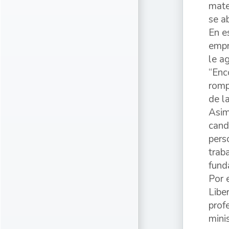
mate
se a
En e
empr
le a
“Enc
romp
de la
Asim
cand
pers
trab
fund
Por 
Libe
prof
mini