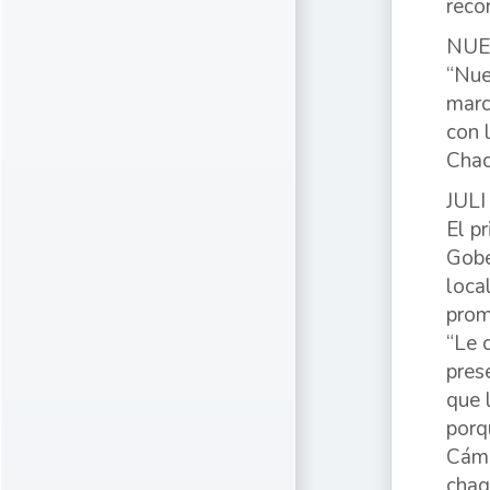
reco
NUE
“Nue
marc
con 
Chac
JUL
El p
Gobe
loca
prom
“Le 
pres
que 
porq
Cáma
chaq