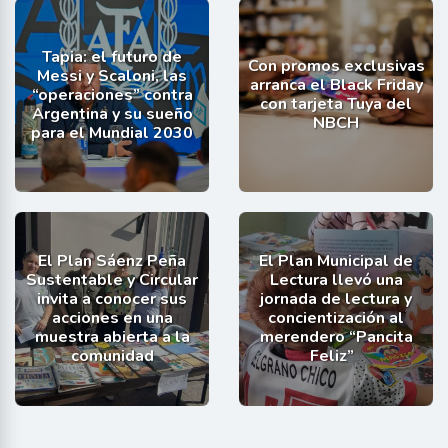
Tapia: el futuro de
Con promos exclusivas
Messi y Scaloni, las
arranca el Black Friday
“operaciones” contra
con tarjeta Tuya del
Argentina y su sueño
NBCH
para el Mundial 2030
El Plan Sáenz Peña
El Plan Municipal de
Sustentable y Circular
Lectura llevó una
invita a conocer sus
jornada de lectura y
acciones en una
concientización al
muestra abierta a la
merendero “Pancita
comunidad
Feliz”