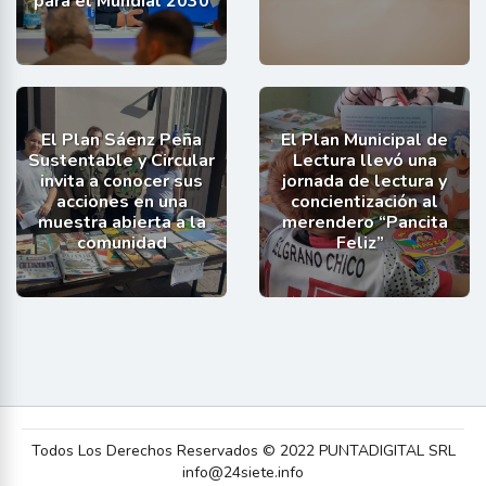
para el Mundial 2030
El Plan Sáenz Peña
El Plan Municipal de
Sustentable y Circular
Lectura llevó una
invita a conocer sus
jornada de lectura y
acciones en una
concientización al
muestra abierta a la
merendero “Pancita
comunidad
Feliz”
Todos Los Derechos Reservados © 2022 PUNTADIGITAL SRL
info@24siete.info