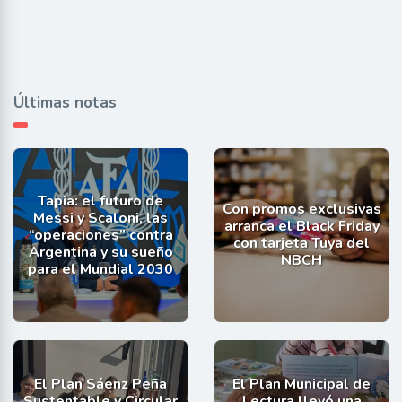
Últimas notas
Tapia: el futuro de
Con promos exclusivas
Messi y Scaloni, las
arranca el Black Friday
“operaciones” contra
con tarjeta Tuya del
Argentina y su sueño
NBCH
para el Mundial 2030
El Plan Sáenz Peña
El Plan Municipal de
Sustentable y Circular
Lectura llevó una