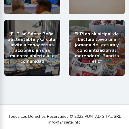
El Plan Sáenz Peña
El Plan Municipal de
Sustentable y Circular
Lectura llevó una
invita a conocer sus
jornada de lectura y
acciones en una
concientización al
muestra abierta a la
merendero “Pancita
comunidad
Feliz”
Todos Los Derechos Reservados © 2022 PUNTADIGITAL SRL
info@24siete.info