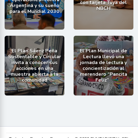
con tarjeta Tuya del
Argentina y su sueño
NBCH
para el Mundial 2030
El Plan Sáenz Peña
El Plan Municipal de
Sustentable y Circular
Lectura llevó una
invita a conocer sus
jornada de lectura y
acciones en una
concientización al
muestra abierta a la
merendero “Pancita
comunidad
Feliz”