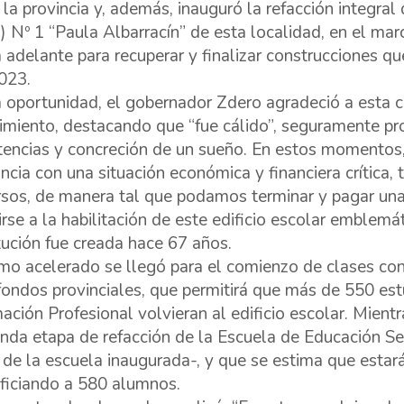
 la provincia y, además, inauguró la refacción integra
) Nº 1 “Paula Albarracín” de esta localidad, en el mar
a adelante para recuperar y finalizar construcciones 
023.
a oportunidad, el gobernador Zdero agradeció a esta 
bimiento, destacando que “fue cálido”, seguramente pr
stencias y concreción de un sueño. En estos momentos,
incia con una situación económica y financiera crítica,
rsos, de manera tal que podamos terminar y pagar una o
rirse a la habilitación de este edificio escolar emblemá
itución fue creada hace 67 años.
tmo acelerado se llegó para el comienzo de clases con 
fondos provinciales, que permitirá que más de 550 es
ación Profesional volvieran al edificio escolar. Mientr
nda etapa de refacción de la Escuela de Educación Se
 de la escuela inaugurada-, y que se estima que estará
ficiando a 580 alumnos.