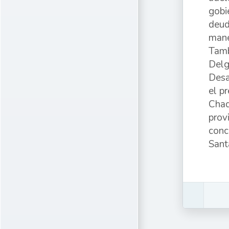
gobi
deud
mane
Tamb
Delg
Desa
el p
Chaq
prov
conc
Sant