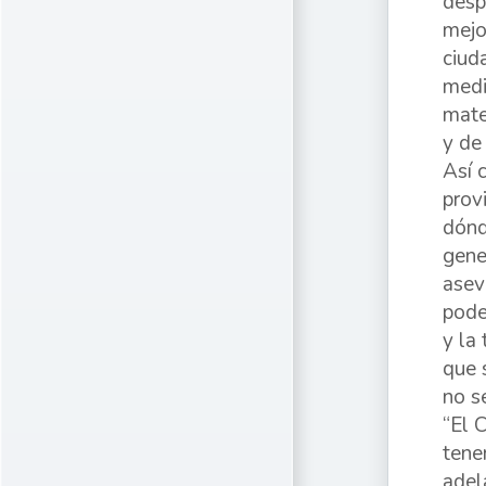
desp
mejo
ciud
medi
mate
y de
Así 
prov
dónd
gene
asev
pode
y la
que 
no s
“El 
tene
adel