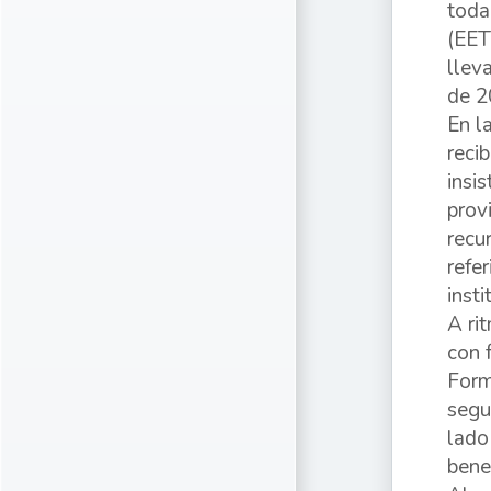
toda
(EET
llev
de 2
En l
reci
insi
prov
recu
refe
inst
A ri
con 
Form
segu
lado
bene