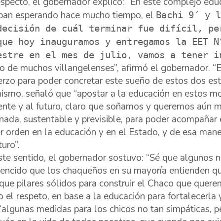
especto, el gobernador explicó: “En este complejo edu
ban esperando hace mucho tiempo, el
Bachi 9´ y l
decisión de cuál terminar fue difícil, pe
que hoy inauguramos y entregamos la EET N
estre en el mes de julio, vamos a tener i
o de muchos villangelenses”, afirmó el gobernador. 
erzo para poder concretar este sueño de estos dos est
ismo, señaló que “apostar a la educación en estos mom
ente y al futuro, claro que soñamos y queremos aún m
nada, sustentable y previsible, para poder acompañar 
r orden en la educación y en el Estado, y de esa mane
turo”.
ste sentido, el gobernador sostuvo: “Sé que algunos 
encido que los chaqueños en su mayoría entienden qu
fique pilares sólidos para construir el Chaco que quere
 el respeto, en base a la educación para fortalecerla y
“algunas medidas para los chicos no tan simpáticas, 