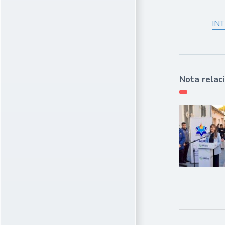
IN
Nota relac