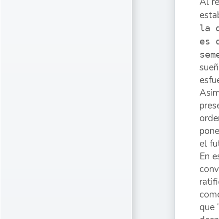
Al r
esta
la 
es 
sem
sueñ
esfu
Asim
pres
orde
pone
el fu
En e
conv
rati
como
que 