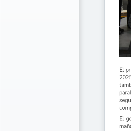
El p
2025
tamb
para
segu
comp
El g
maña