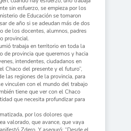
gen, cuando hay esfuerzo, uno trabaja
te sin esfuerzo, se empieza por los
nisterio de Educación se tomaron
sar de año si se adeudan más de dos
so de los docentes, alumnos, padres
 provincial.
ió trabaja en territorio en toda la
lo de provincia que queremos y hacia
óvenes, intendentes, ciudadanos en
l Chaco del presente y el futuro”,
 las regiones de la provincia, para
e vinculen con el mundo del trabajo
también tiene que ver con el Chaco
idad que necesita profundizar para
gmatizada, por los dolores que
sea valorado, que avance, que vaya
anifestó Zdero. Y aseguró: “Desde el