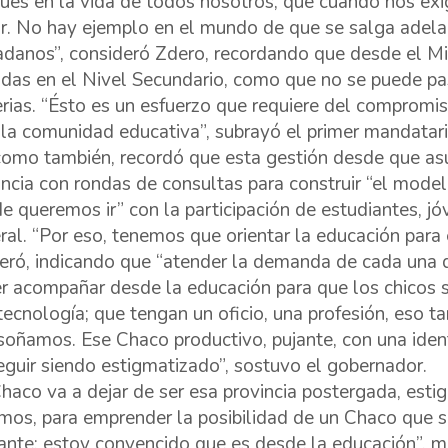
ués en la vida de todos nosotros, que cuando nos exi
r. No hay ejemplo en el mundo de que se salga adelan
adanos”, consideró Zdero, recordando que desde el Mi
das en el Nivel Secundario, como que no se puede pa
rias. “Ésto es un esfuerzo que requiere del compromi
 la comunidad educativa”, subrayó el primer mandatario
como también, recordó que esta gestión desde que asum
incia con rondas de consultas para construir “el mode
e queremos ir” con la participación de estudiantes, j
ral. “Por eso, tenemos que orientar la educación para e
eró, indicando que “atender la demanda de cada una de
r acompañar desde la educación para que los chicos s
 tecnología; que tengan un oficio, una profesión, eso 
soñamos. Ese Chaco productivo, pujante, con una ident
eguir siendo estigmatizado”, sostuvo el gobernador.
Chaco va a dejar de ser esa provincia postergada, esti
mos, para emprender la posibilidad de un Chaco que 
ante; estoy convencido que es desde la educación”, m