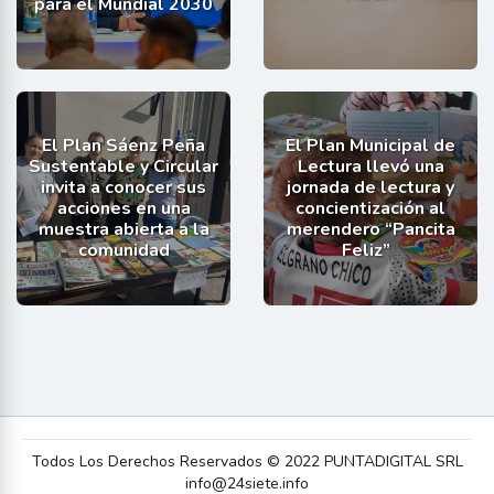
para el Mundial 2030
El Plan Sáenz Peña
El Plan Municipal de
Sustentable y Circular
Lectura llevó una
invita a conocer sus
jornada de lectura y
acciones en una
concientización al
muestra abierta a la
merendero “Pancita
comunidad
Feliz”
Todos Los Derechos Reservados © 2022 PUNTADIGITAL SRL
info@24siete.info