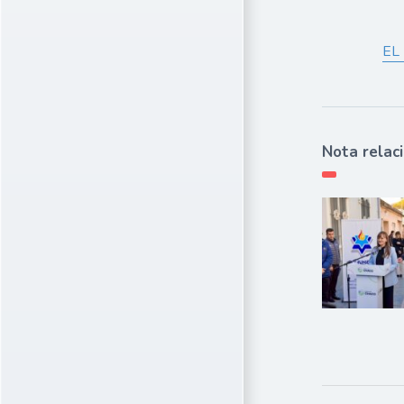
EL
Nota relac