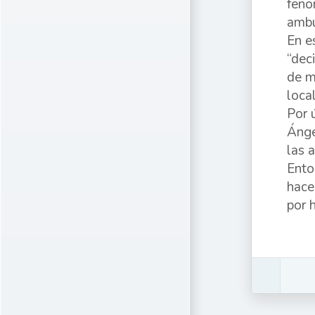
feno
ambu
En e
“dec
de m
loca
Por 
Ánge
las 
Ento
hace
por 