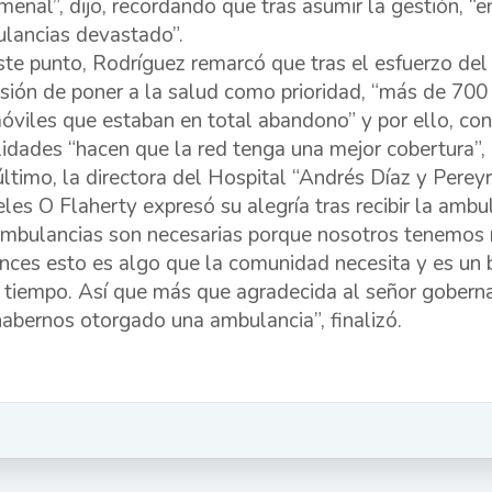
menal”, dijo, recordando que tras asumir la gestión, 
lancias devastado”.
ste punto, Rodríguez remarcó que tras el esfuerzo del 
isión de poner a la salud como prioridad, “más de 700
óviles que estaban en total abandono” y por ello, con
lidades “hacen que la red tenga una mejor cobertura”,
último, la directora del Hospital “Andrés Díaz y Pere
les O Flaherty expresó su alegría tras recibir la ambu
ambulancias son necesarias porque nosotros tenemos 
nces esto es algo que la comunidad necesita y es un
 tiempo. Así que más que agradecida al señor gobernad
habernos otorgado una ambulancia”, finalizó.