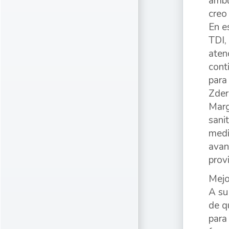
ambu
creo
En e
TDI,
aten
cont
para
Zder
Marg
sani
medi
avan
provi
Mejo
A su
de q
para