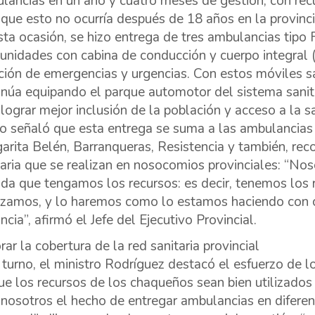
lancias en un año y cuatro meses de gestión, con rec
 que esto no ocurría después de 18 años en la provincia
sta ocasión, se hizo entrega de tres ambulancias tipo
 unidades con cabina de conducción y cuerpo integral (
ción de emergencias y urgencias. Con estos móviles san
inúa equipando el parque automotor del sistema sanit
 lograr mejor inclusión de la población y acceso a la s
o señaló que esta entrega se suma a las ambulancias 
arita Belén, Barranqueras, Resistencia y también, reco
taria que se realizan en nosocomios provinciales: “No
da que tengamos los recursos: es decir, tenemos los 
zamos, y lo haremos como lo estamos haciendo con c
ncia”, afirmó el Jefe del Ejecutivo Provincial.
rar la cobertura de la red sanitaria provincial
 turno, el ministro Rodríguez destacó el esfuerzo de lo
ue los recursos de los chaqueños sean bien utilizados 
 nosotros el hecho de entregar ambulancias en diferen