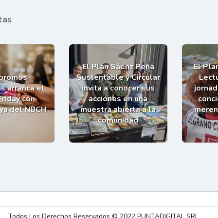
tas
El Plan Sáenz Peña
El Pla
 promos
Sustentable y Circular
Lectu
s arranca el
invita a conocer sus
jornad
Friday con
acciones en una
conci
uya del NBCH
muestra abierta a la
meren
comunidad
Todos Los Derechos Reservados © 2022 PUNTADIGITAL SRL