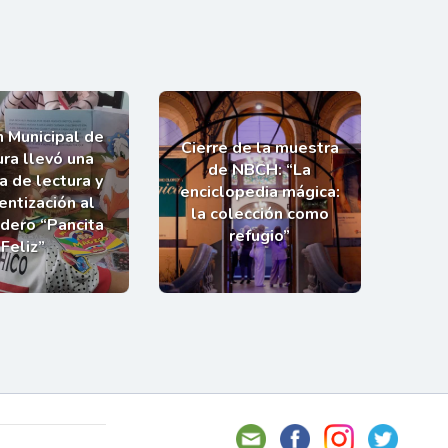
n Municipal de
Cierre de la muestra
ra llevó una
de NBCH: “La
a de lectura y
enciclopedia mágica:
entización al
la colección como
dero “Pancita
refugio”
Feliz”