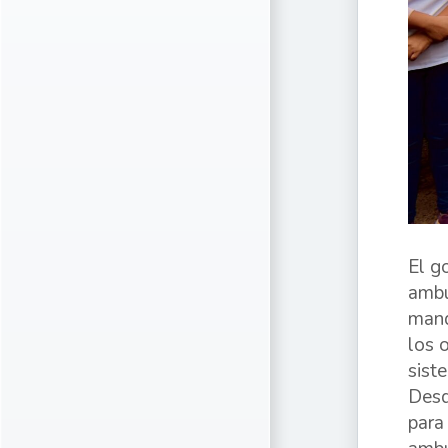
El g
ambu
mand
los 
sist
Desd
para