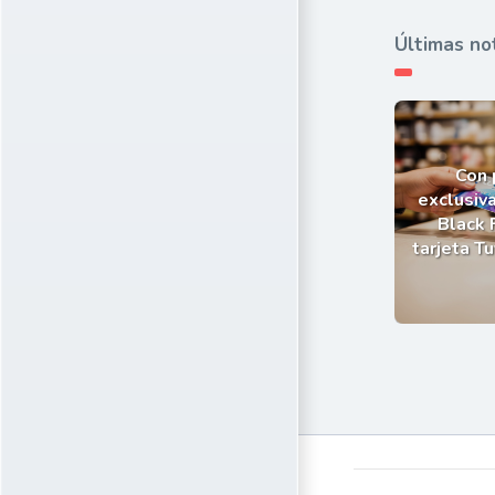
Últimas no
Con
exclusiva
Black 
tarjeta T