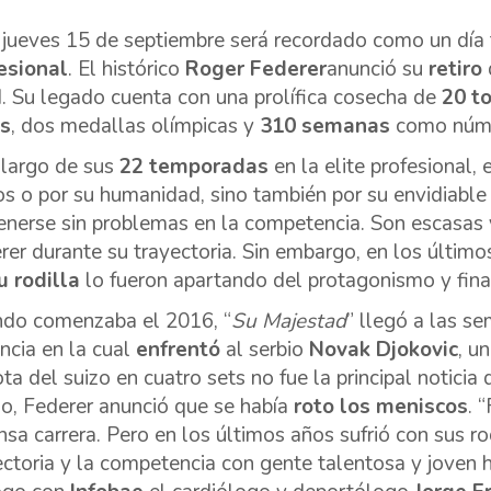
 jueves 15 de septiembre será recordado como un día 
esional
. El histórico
Roger Federer
anunció su
retiro
. Su legado cuenta con una prolífica cosecha de
20 t
s
, dos medallas olímpicas y
310 semanas
como núme
 largo de sus
22 temporadas
en la elite profesional,
os o por su humanidad, sino también por su envidiabl
enerse sin problemas en la competencia. Son escasas y 
rer durante su trayectoria. Sin embargo, en los último
u rodilla
lo fueron apartando del protagonismo y fina
do comenzaba el 2016, “
Su Majestad
” llegó a las se
ancia en la cual
enfrentó
al serbio
Novak Djokovic
, u
ota del suizo en cuatro sets no fue la principal noticia
jo, Federer anunció que se había
roto los meniscos
. 
nsa carrera. Pero en los últimos años sufrió con sus rod
ectoria y la competencia con gente talentosa y joven hic