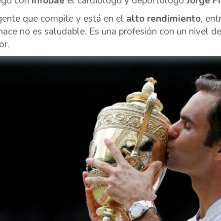
ogo con
Infobae
el cardiólogo y deportólogo
Jorge F
gente que compite y está en el
alto rendimiento
, ent
hace no es saludable. Es una profesión con un nivel de
or.