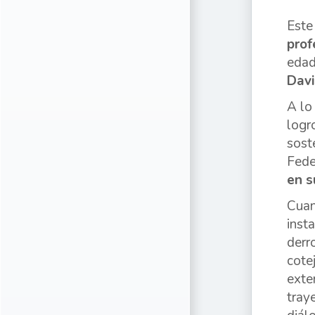
Este
prof
edad
Davi
A lo
logr
sost
Fede
en s
Cuan
inst
derr
cote
exte
tray