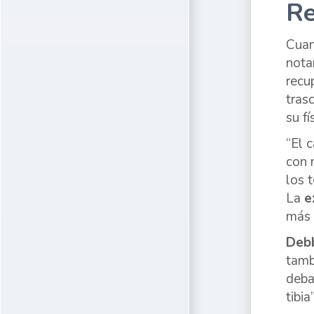
Re
Cuan
nota
recu
tras
su fí
“El 
con 
los 
La
e
más
Deb
tamb
deba
tibia”