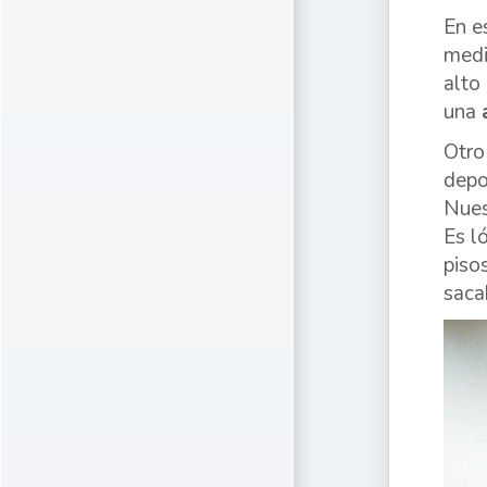
En e
medi
alto
una
Otro
depo
Nue
Es l
piso
saca