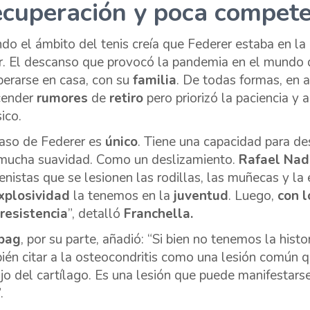
cuperación y poca compete
do el ámbito del tenis creía que Federer estaba en la 
r. El descanso que provocó la pandemia en el mundo d
perarse en casa, con su
familia
. De todas formas, en 
cender
rumores
de
retiro
pero priorizó la paciencia y
sico.
caso de Federer es
único
. Tiene una capacidad para de
mucha suavidad. Como un deslizamiento.
Rafael Nad
tenistas que se lesionen las rodillas, las muñecas y la
xplosividad
la tenemos en la
juventud
. Luego,
con l
resistencia
”, detalló
Franchella.
bag
, por su parte, añadió: “Si bien no tenemos la hist
ién citar a la osteocondritis como una lesión común q
jo del cartílago. Es una lesión que puede manifestarse 
.