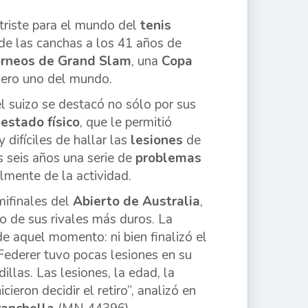
triste para el mundo del
tenis
de las canchas a los 41 años de
orneos de Grand Slam
, una
Copa
ro uno del mundo.
 el suizo se destacó no sólo por sus
e
estado físico
, que le permitió
difíciles de hallar las
lesiones
de
s seis años una serie de
problemas
lmente de la actividad.
mifinales del
Abierto de Australia
,
no de sus rivales más duros. La
 de aquel momento: ni bien finalizó el
“Federer tuvo pocas lesiones en su
illas. Las lesiones, la edad, la
ieron decidir el retiro”, analizó en