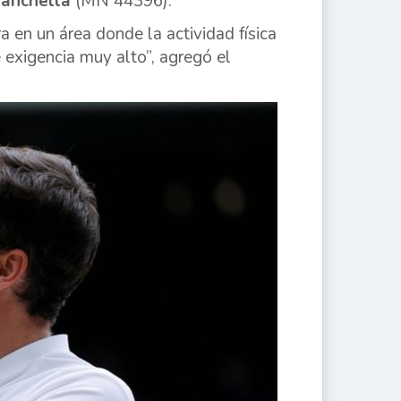
ranchella
(MN 44396).
ra en un área donde la actividad física
 exigencia muy alto”, agregó el