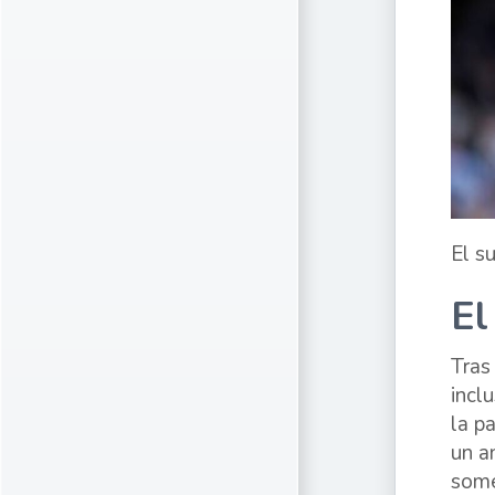
El s
El
Tras
incl
la p
un a
some