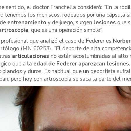
se sentido, el doctor Franchella consideró: “En la rod
o tenemos los meniscos, rodeados por una cápsula si
 de
entrenamiento
y de juego, surgen
lesiones
que s
artroscopia
, que es una operación simple”.
 profesional que analizó el caso de Federer
es
Norbe
rtólogo (MN 60253). “El deporte de alta competencia
stras
articulaciones
no están acostumbradas al alto 
ógico que a la
edad de Federer aparezcan lesiones
s blandos y duros. Es habitual que un deportista sufra
ban, pero hoy con artroscopia se saca la parte del meni