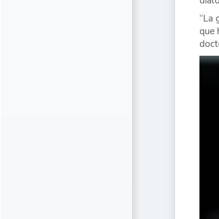
diál
“La 
que 
doct