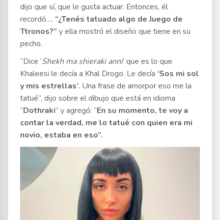
dijo que sí, que le gusta actuar. Entonces, él
recordó….
“¿Tenés tatuado algo de Juego de
Ttronos?”
y ella mostró el diseño que tiene en su
pecho.
“Dice ‘
Shekh ma shieraki anni
’ que es lo que
Khaleesi le decía a Khal Drogo. Le decía
‘Sos mi sol
y mis estrellas’
. Una frase de amorpor eso me la
tatué”, dijo sobre el dibujo que está en idioma
“
Dothraki
” y agregó: “
En su momento, te voy a
contar la verdad, me lo tatué con quien era mi
novio, estaba en eso”.