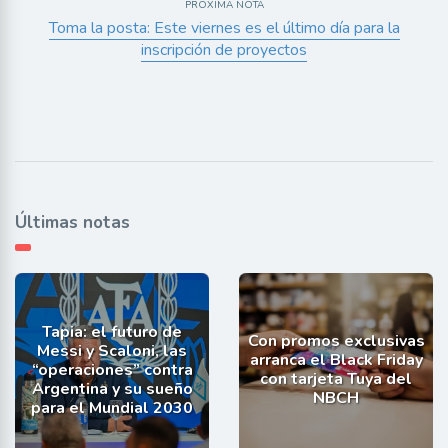
PRÓXIMA NOTA
Toma la posta: Este viernes es el último día para la
inscripción de proyectos
Últimas notas
Tapia: el futuro de
Con promos exclusivas
Messi y Scaloni, las
arranca el Black Friday
“operaciones” contra
con tarjeta Tuya del
Argentina y su sueño
NBCH
para el Mundial 2030