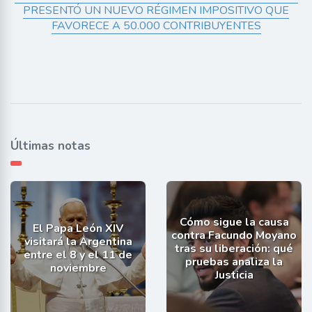
PRESENTÓ UN NUEVO RÉGIMEN IMPOSITIVO QUE
FAVORECE A 50.000 CONTRIBUYENTES
Últimas notas
Cómo sigue la causa
El Papa León XIV
contra Facundo Moyano
visitará la Argentina
tras su liberación: qué
entre el 8 y el 11 de
pruebas analiza la
noviembre
Justicia