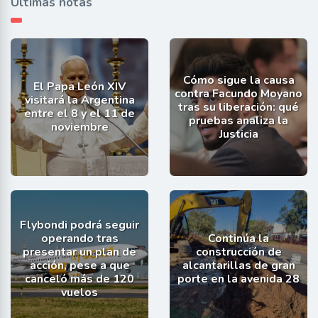
Últimas notas
Cómo sigue la causa
El Papa León XIV
contra Facundo Moyano
visitará la Argentina
tras su liberación: qué
entre el 8 y el 11 de
pruebas analiza la
noviembre
Justicia
Flybondi podrá seguir
operando tras
Continúa la
presentar un plan de
construcción de
acción, pese a que
alcantarillas de gran
canceló más de 120
porte en la avenida 28
vuelos