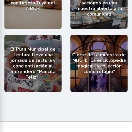
con tarjeta Tuya del
acciones en una
NBCH
muestra abierta a la
comunidad
El Plan Municipal de
Lectura llevó una
Cierre de la muestra de
jornada de lectura y
NBCH: “La enciclopedia
concientización al
mágica: la colección
merendero “Pancita
como refugio”
Feliz”