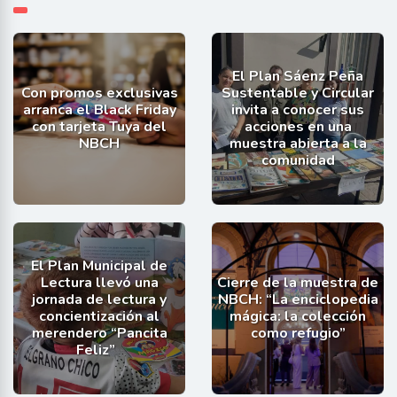
El Plan Sáenz Peña
Con promos exclusivas
Sustentable y Circular
arranca el Black Friday
invita a conocer sus
con tarjeta Tuya del
acciones en una
NBCH
muestra abierta a la
comunidad
El Plan Municipal de
Lectura llevó una
Cierre de la muestra de
jornada de lectura y
NBCH: “La enciclopedia
concientización al
mágica: la colección
merendero “Pancita
como refugio”
Feliz”