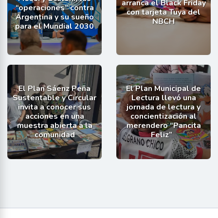
arranca el Black Friday
“operaciones” contra
con tarjeta Tuya del
Argentina y su sueño
NBCH
para el Mundial 2030
El Plan Sáenz Peña
El Plan Municipal de
Sustentable y Circular
Lectura llevó una
invita a conocer sus
jornada de lectura y
acciones en una
concientización al
muestra abierta a la
merendero “Pancita
comunidad
Feliz”